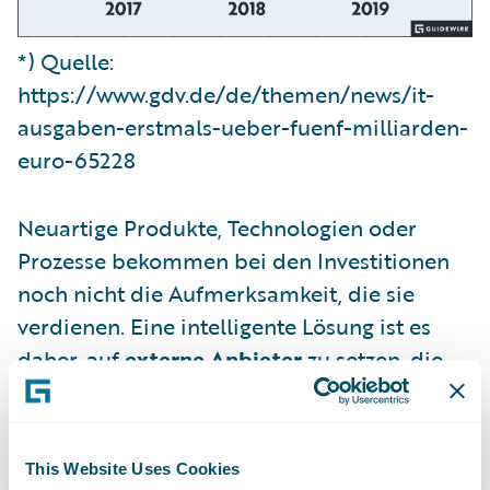
*) Quelle:
https://www.gdv.de/de/themen/news/it-
ausgaben-erstmals-ueber-fuenf-milliarden-
euro-65228
Neuartige Produkte, Technologien oder
Prozesse bekommen bei den Investitionen
noch nicht die Aufmerksamkeit, die sie
verdienen. Eine intelligente Lösung ist es
daher, auf
externe Anbieter
zu setzen, die
Cloud-basierte Standardsoftware anbieten,
die allen Anforderungen hinsichtlich
Datenschutzes und Compliance gerecht
This Website Uses Cookies
wird. Gleichzeitig sparen Sie so Kosten für