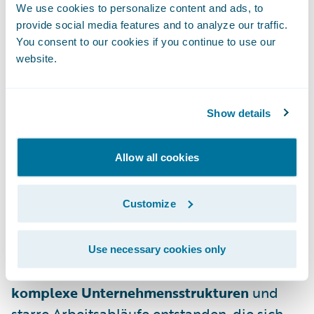
We use cookies to personalize content and ads, to
Pflege und Wartung der Altsysteme. Die
provide social media features and to analyze our traffic.
freiwerdenden Kapazitäten
können Sie
You consent to our cookies if you continue to use our
website.
schließlich für
die Schaffung von
Innovationen
nutzen.
Show details
Unternehmenskultur der Beständigkeit
Versicherungen sind Organisationen, die auf
Allow all cookies
einem langfristigen Geschäftsmodell
aufbauen. Stabile Rahmenbedingungen und
Customize
geringer Konkurrenzdruck sorgten lange
Zeit für gute Ergebnisse, so dass
Innovationen nur inkrementell erfolgten.
Use necessary cookies only
Außerdem sind in dieser Zeit viele
komplexe Unternehmensstrukturen
und
starre Arbeitsabläufe entstanden, die sich