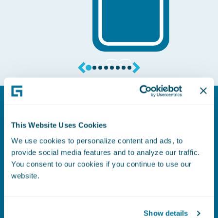
This Website Uses Cookies
We use cookies to personalize content and ads, to
Application Marketplace
provide social media features and to analyze our traffic.
You consent to our cookies if you continue to use our
Amplíe la funcionalidad de su sistema y
website.
acelere la innovación a través del
Guidewire Marketplace. Este escaparate
seleccionado ofrece una amplia gama de
Show details
soluciones Insurtech prediseñadas y