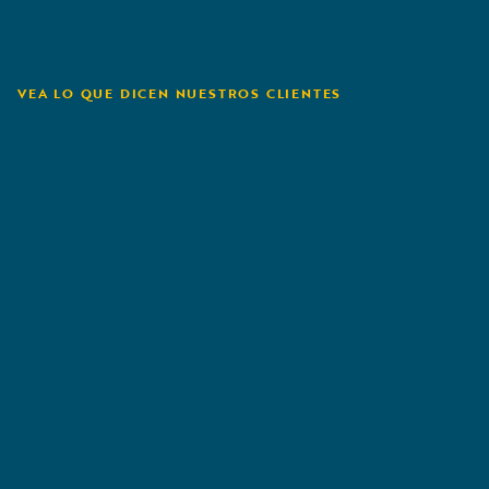
VEA LO QUE DICEN NUESTROS CLIENTES
The Co-Operators
Group Ltd.