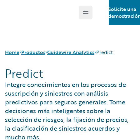
Solicite una
Open main menu
Guidewire Logo
demostració
Home
Productos
Guidewire Analytics
Predict
Predict
Productos principales
Canvas
Integre conocimientos en los procesos de
Guidewire Analytics
Compare
suscripción y siniestros con análisis
Guidewire Technology
Industry Intel
predictivos para seguros generales. Tome
Guidewire Solutions
Cyence
decisiones más inteligentes sobre la
Services
Explore
selección de riesgos, la fijación de precios,
HazardHub
la clasificación de siniestros acuerdos y
Predict
Data Studio
mucho más.