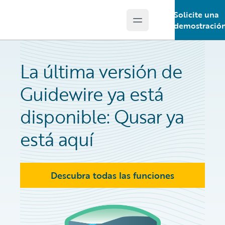
Solicite una
Open main menu
Guidewire Logo
demostració
La última versión de
Guidewire ya está
disponible: Qusar ya
está aquí
Descubra todas las funciones