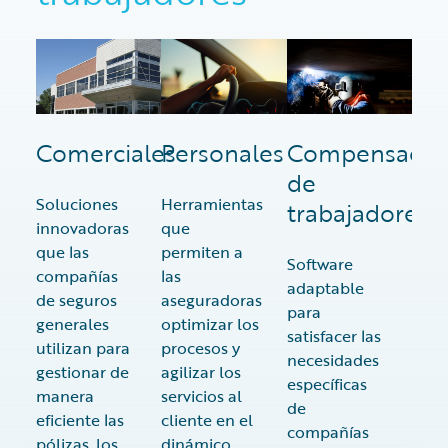
Comerciales
Personales
Compensació
de
Soluciones
Herramientas
trabajadores
innovadoras
que
que las
permiten a
Software
compañías
las
adaptable
de seguros
aseguradoras
para
generales
optimizar los
satisfacer las
utilizan para
procesos y
necesidades
gestionar de
agilizar los
específicas
manera
servicios al
de
eficiente las
cliente en el
compañías
pólizas, los
dinámico