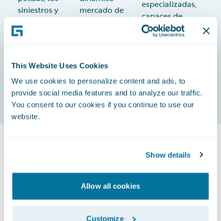
especializadas,
siniestros y
mercado de
capaces de
los procesos
los seguros
atender a
de
personales.
mercados
suscripción
únicos y
específicos
nichos de
This Website Uses Cookies
de las
mercado.
empresas.
We use cookies to personalize content and ads, to
provide social media features and to analyze our traffic.
You consent to our cookies if you continue to use our
website.
Show details
Las aseguradoras de mayor éxito
crecen con Guidewire
Allow all cookies
Customize