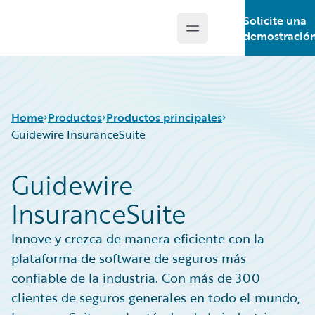
Solicite una
Open main menu
Guidewire Logo
demostració
Home
Productos
Productos principales
Guidewire InsuranceSuite
Guidewire
Productos principales
Guidewire InsuranceSuite
InsuranceSuite
Guidewire Analytics
Guidewire Technology
Guidewire Solutions
Innove y crezca de manera eficiente con la
Services
plataforma de software de seguros más
confiable de la industria. Con más de 300
clientes de seguros generales en todo el mundo,