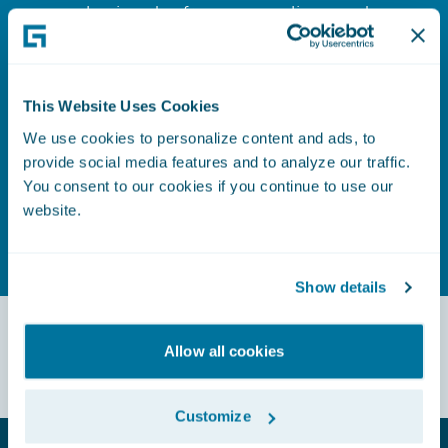
seleccionado ofrece una amplia gama de
soluciones Insurtech prediseñadas y
validadas y aplicaciones
complementarias, lo que permite a las
aseguradoras implementar rápidamente
This Website Uses Cookies
nuevas capacidades y mejorar sus ofertas
We use cookies to personalize content and ads, to
sin los gastos generales del desarrollo
personalizado.
provide social media features and to analyze our traffic.
You consent to our cookies if you continue to use our
website.
Más información
Show details
Allow all cookies
Customize