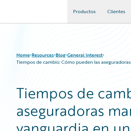
Productos
Clientes
Guidewire Logo
Home
Resources
Blog
General Interest
Tiempos de cambio: Cómo pueden las aseguradoras
Download Center
All Blog Posts
Tiempos de camb
Guidewire Conversations
Best Practices
Podcasts
Careers
aseguradoras man
Blog
Customer Viewpoint
Help and Support
Developers
Insurance Technology FAQ
General Interest
vanguardia en u
Intelligent Experience