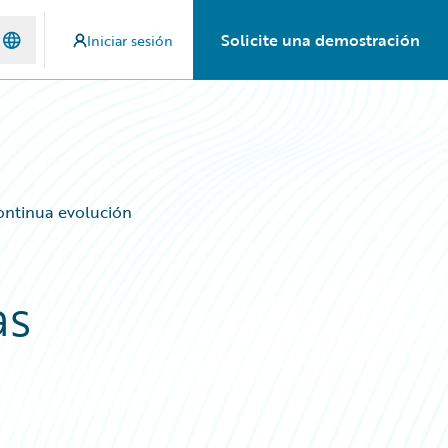
Solicite una demostración
Iniciar sesión
ontinua evolución
as
o