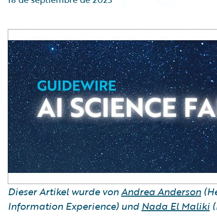
Partner Perspective
Technology
Trends
Dieser Artikel wurde von
Andrea Anderson
(He
Information Experience) und
Nada El Maliki
(