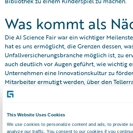
Bibliothek zu einem Kinderspiel zu machen.
Was kommt als Näc
Die AI Science Fair war ein wichtiger Meilenste
hat es uns ermöglicht, die Grenzen dessen, wa
Unfallversicherungsbranche möglich ist, zu erw
auch deutlich vor Augen geführt, wie wichtig es
Unternehmen eine Innovationskultur zu fördern
Mitarbeiter ermutigt werden, über den Teller
kalkulierte Risiken einzugehen, um etwas wir
zu schaffen.
This Website Uses Cookies
Wenn wir bei Guidewire über die Zukunft der 
We use cookies to personalize content and ads, to provide s
viele Fragen, die wir beantworten müssen. Zum
analyze our traffic. You consent to our cookies if you continu