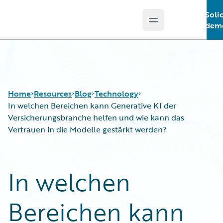
Soli
Open main menu
Guidewire Logo
demo
Home
Resources
Blog
Technology
In welchen Bereichen kann Generative KI der
Versicherungsbranche helfen und wie kann das
Vertrauen in die Modelle gestärkt werden?
Download Center
All Blog Posts
Guidewire Conversations
Best Practices
Podcasts
Careers
In welchen
Blog
Customer Viewpoint
Help and Support
Developers
Bereichen kann
Insurance Technology FAQ
General Interest
Intelligent Experience