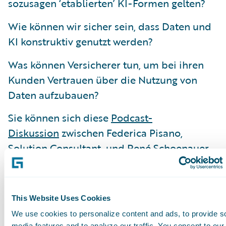
sozusagen ‘etablierten’ KI-Formen gelten?
Wie können wir sicher sein, dass Daten und
KI konstruktiv genutzt werden?
Was können Versicherer tun, um bei ihren
Kunden Vertrauen über die Nutzung von
Daten aufzubauen?
Sie können sich diese
Podcast-
Diskussion
zwischen Federica Pisano,
Solution Consultant, und René Schoenauer,
Director, Product Marketing - EMEA,
anhören.
This Website Uses Cookies
(Dieser Podcast wurde im Herbst 2023
We use cookies to personalize content and ads, to provide s
aufgenommen)