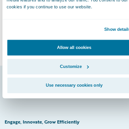
media features and to analyze our traffic. You consent to our
Subscribe to Our Blog
See More Articles
cookies if you continue to use our website.
Show detail
Allow all cookies
Customize
Footer
Use necessary cookies only
Engage, Innovate, Grow Efficiently