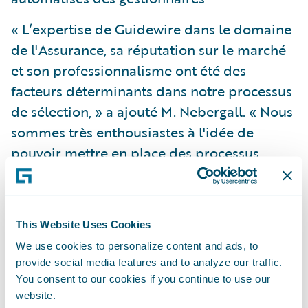
« L’expertise de Guidewire dans le domaine
de l'Assurance, sa réputation sur le marché
et son professionnalisme ont été des
facteurs déterminants dans notre processus
de sélection, » a ajouté M. Nebergall. « Nous
sommes très enthousiastes à l'idée de
pouvoir mettre en place des processus
définissant de meilleures pratiques de
gestion des sinistres de même que par la
visibilité globale que nous allons gagner
This Website Uses Cookies
dans nos opérations sinistres. »
We use cookies to personalize content and ads, to
provide social media features and to analyze our traffic.
« Nous sommes heureux d’accueillir
You consent to our cookies if you continue to use our
GuideOne Insurance dans notre famille de
website.