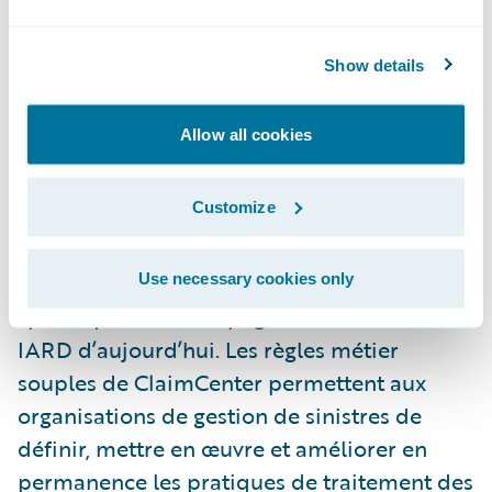
clients », a déclaré Marcus Ryu, Président-
Directeur Général de Guidewire Software. «
Show details
Nous sommes impatients de les aider à
mettre en œuvre avec succès leur projet de
Allow all cookies
transformation des sinistres ».
Customize
Guidewire ClaimCenter est un système de
gestion des sinistres, complet, conçu dès le
départ pour satisfaire les besoins
Use necessary cookies only
spécifiques des compagnies d’Assurance
IARD d’aujourd’hui. Les règles métier
souples de ClaimCenter permettent aux
organisations de gestion de sinistres de
définir, mettre en œuvre et améliorer en
permanence les pratiques de traitement des