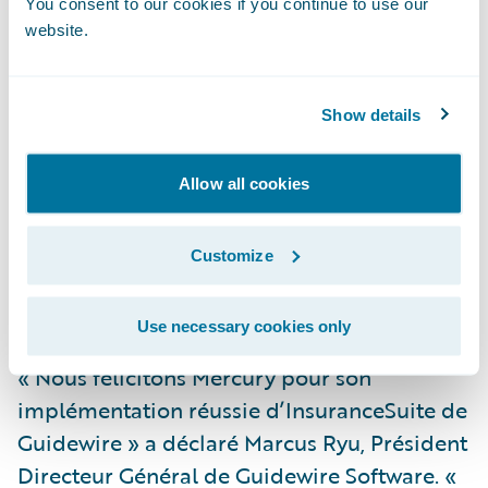
You consent to our cookies if you continue to use our
Améliorer la pertinence et l’efficacité de ses
website.
opérations de souscription et de gestion des
sinistres grâce à : un traitement direct,
Show details
l’attribution automatisée des sinistres, et à
la gestion des tâches ;
Allow all cookies
Gérer plus facilement sa conformité avec la
réglementation ;
Customize
Fournir des services d’excellence aux clients
et aux agents.
Use necessary cookies only
« Nous félicitons Mercury pour son
implémentation réussie d’InsuranceSuite de
Guidewire » a déclaré Marcus Ryu, Président
Directeur Général de Guidewire Software. «