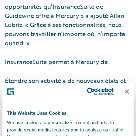
opportunités qu’InsuranceSuite de
Guidewire offre à Mercury » a ajouté Allan
Lubitz. « Grâce à ses fonctionnalités, nous
pouvons travailler n’importe où, n’importe
quand. »
InsuranceSuite permet à Mercury de :
Étendre son activité à de nouveaux états et
développer ses lignes métier de façon
efficace et régulière ;
Procéder rapidement aux changements des
This Website Uses Cookies
produits et des tarifs afin d’améliorer sa
We use cookies to personalize content and ads, to
réactivité au marché ;
provide social media features and to analyze our traffic.