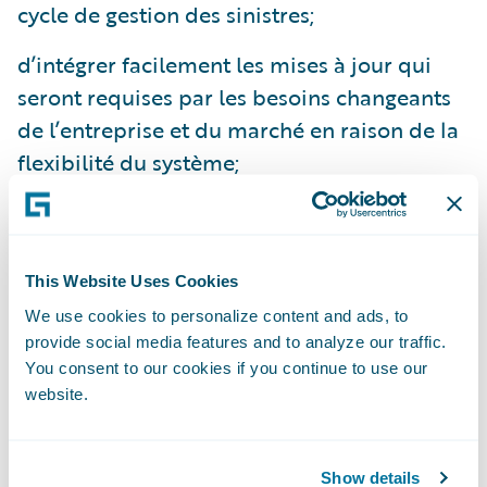
cycle de gestion des sinistres;
d’intégrer facilement les mises à jour qui
seront requises par les besoins changeants
de l’entreprise et du marché en raison de la
flexibilité du système;
de réduire les coûts de maintenance reliés
aux systèmes.
This Website Uses Cookies
« Nous sommes honorés d’avoir été choisis
We use cookies to personalize content and ads, to
comme fournisseur pour transformer le
provide social media features and to analyze our traffic.
système d’indemnisation d’Intact, a affirmé
You consent to our cookies if you continue to use our
Marcus Ryu, chef de la direction de
website.
Guidewire Software. Nous apprécions le
service exceptionnel qu’Intact offre à ses
Show details