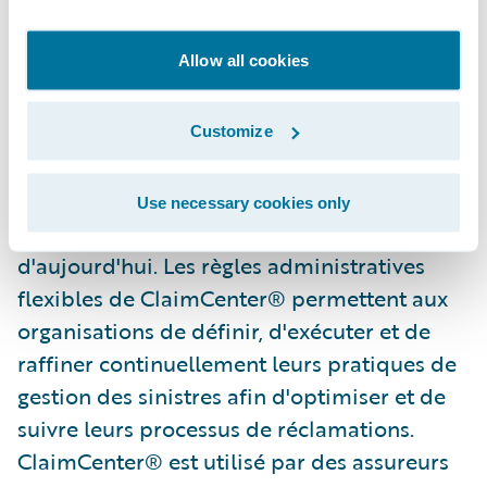
clients et accueillons avec enthousiasme
l’occasion de travailler avec elle pour mieux
Allow all cookies
gérer l’expansion de ses activités. »
Guidewire ClaimCenter® est un système
Customize
complet de gestion des sinistres, conçu de
toutes pièces pour répondre aux besoins
Use necessary cookies only
précis des assureurs de dommages
d'aujourd'hui. Les règles administratives
flexibles de ClaimCenter® permettent aux
organisations de définir, d'exécuter et de
raffiner continuellement leurs pratiques de
gestion des sinistres afin d'optimiser et de
suivre leurs processus de réclamations.
ClaimCenter® est utilisé par des assureurs