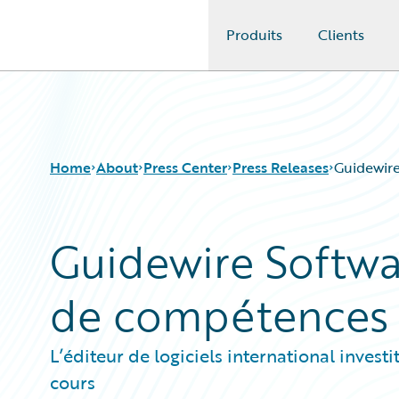
Produits
Clients
Guidewire Logo
Home
About
Press Center
Press Releases
Guidewire
Guidewire Softwa
de compétences 
L’éditeur de logiciels international inves
cours