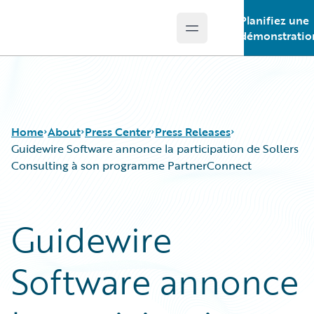
Planifiez une
Open main menu
Guidewire Logo
démonstratio
Home
About
Press Center
Press Releases
Guidewire Software annonce la participation de Sollers
Consulting à son programme PartnerConnect
Guidewire
Software annonce