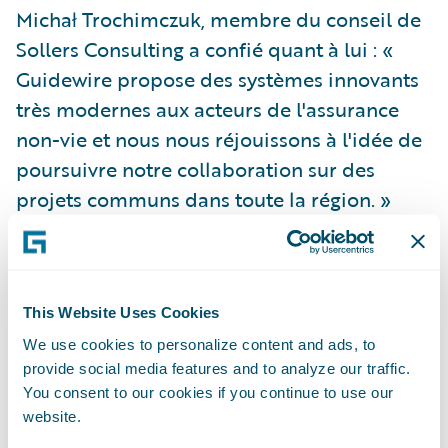
Michał Trochimczuk, membre du conseil de
Sollers Consulting a confié quant à lui : «
Guidewire propose des systèmes innovants
très modernes aux acteurs de l'assurance
non-vie et nous nous réjouissons à l'idée de
poursuivre notre collaboration sur des
projets communs dans toute la région. »
Les membres de Guidewire
PartnerConnect™ fournissent une large
This Website Uses Cookies
gamme de services à la communauté des
We use cookies to personalize content and ads, to
compagnies d'assurance non-vie,
provide social media features and to analyze our traffic.
notamment des conseils et stratégies en
You consent to our cookies if you continue to use our
transformation opérationnelle et des
website.
services informatiques connexes. À ce jour,