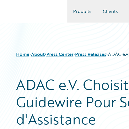
Produits
Clients
Guidewire Logo
Home
About
Press Center
Press Releases
ADAC e.V.
ADAC e.V. Choisit
Guidewire Pour S
d'Assistance