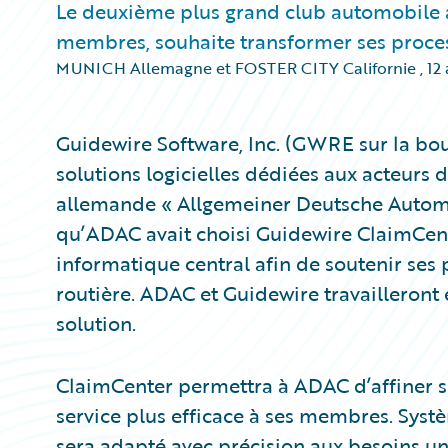
Le deuxième plus grand club automobile 
membres, souhaite transformer ses proces
MUNICH Allemagne et FOSTER CITY Californie
,
12 
Guidewire Software, Inc. (GWRE sur la bou
solutions logicielles dédiées aux acteurs d
allemande « Allgemeiner Deutsche Automo
qu’ADAC avait choisi Guidewire ClaimC
informatique central afin de soutenir ses
routière. ADAC et Guidewire travailleront
solution.
ClaimCenter permettra à ADAC d’affiner se
service plus efficace à ses membres. Sys
sera adapté avec précision aux besoins u