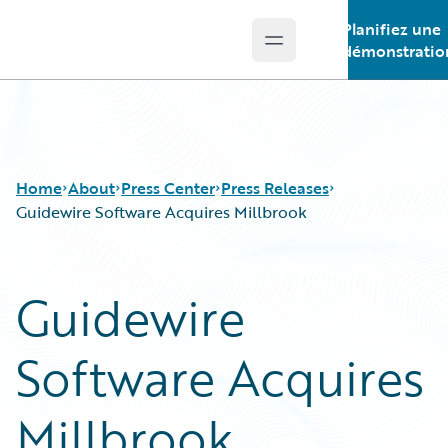
Planifiez une
Open main menu
Guidewire Logo
démonstratio
Home
About
Press Center
Press Releases
Guidewire Software Acquires Millbrook
Guidewire
Software Acquires
Millbrook