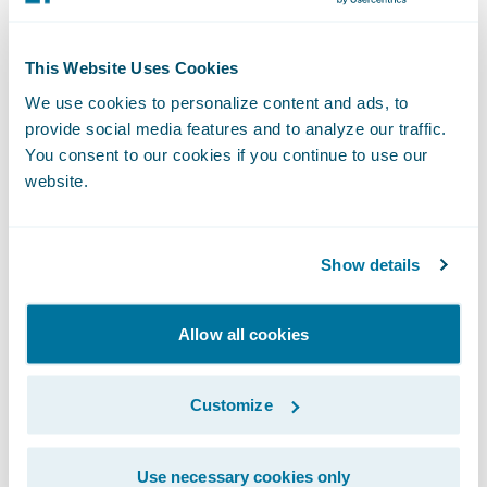
Ces nouvelles capacités en matière de
gestion de données et de business
intelligence viennent parfaitement
This Website Uses Cookies
compléter les systèmes métiers que nous
We use cookies to personalize content and ads, to
fournissons actuellement. »
provide social media features and to analyze our traffic.
You consent to our cookies if you continue to use our
website.
« Je suis fier de notre historique de réussites
et je tiens à remercier les clients fidèles de
Millbrook qui ont contribué à notre réussite,
Show details
ainsi que nos employés dévoués qui ont une
compréhension profonde de la gestion des
Allow all cookies
données de l’assurance IARD. Nous nous
réjouissons d’apporter notre technologie et
Customize
notre expertise à Guidewire, » a déclaré
John Search, co-fondateur, Millbrook et
Use necessary cookies only