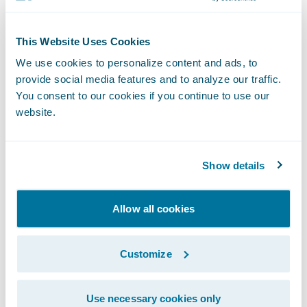
normalisant la gestion des contrats et de la
facturation, ainsi que les processus de
This Website Uses Cookies
gestion des sinistres sur une plateforme
We use cookies to personalize content and ads, to
commune ;
provide social media features and to analyze our traffic.
You consent to our cookies if you continue to use our
Acquérir une visibilité en temps réel de
website.
l’ensemble des opérations et des
informations afin de prendre les meilleures
décisions.
Show details
« Nous sommes honorés que L'olivier ait
Allow all cookies
choisi Guidewire InsuranceSuite pour l'aider
à atteindre ses objectifs de transformation
Customize
de leur système d’information », explique
Keith Stonell, Directeur Général EMEA chez
Use necessary cookies only
Guidewire Software. « Nous avons hâte de