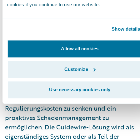
Anforderungen heutiger Sachversicherer
cookies if you continue to use our website.
konzipiert wurde. Durch die flexiblen
Geschäftsregeln von ClaimCenter können
Show detail
Schadenorganisationen ihre bevorzugten
Bearbeitungsverfahren festlegen, umsetzen
Allow all cookies
und kontinuierlich verbessern. Dies gibt
Ihnen die Möglichkeit, ihre Schadenprozesse
wirksam zu optimieren und zu kontrollieren.
Customize
ClaimCenter wird von Versicherern aller
Größen in allen Produktlinien eingesetzt, um
Use necessary cookies only
Tempo und Genauigkeit zu steigern, die
Regulierungskosten zu senken und ein
proaktives Schadenmanagement zu
ermöglichen. Die Guidewire-Lösung wird als
eigenständiges System oder als Teil der