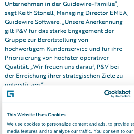
Unternehmen in der Guidewire-Familie”,
sagt Keith Stonell, Managing Director EMEA,
Guidewire Software. „Unsere Anerkennung
gilt P&V für das starke Engagement der
Gruppe zur Bereitstellung von
hochwertigem Kundenservice und für ihre
Priorisierung von höchster operativer
Qualität. „Wir freuen uns darauf, P&V bei
der Erreichung ihrer strategischen Ziele zu
unterstützen.”
Guidewire ClaimCenter® ist ein
marktführendes System, das alle Aspekte
This Website Uses Cookies
des Schadenmanagements abdeckt und von
We use cookies to personalize content and ads, to provide s
Grund auf für die spezifischen
media features and to analyze our traffic. You consent to our