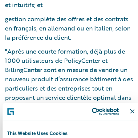
et intuitifs; et
gestion complète des offres et des contrats
en français, en allemand ou en italien, selon
la préférence du client.
"Après une courte formation, déjà plus de
1000 utilisateurs de PolicyCenter et
BillingCenter sont en mesure de vendre un
nouveau produit d’assurance bâtiment à des
particuliers et des entreprises tout en
proposant un service clientèle optimal dans
les processus d’administration et de ventes,"
ajoute Urs Bienz.
"Le lancement du système à la Bâloise
This Website Uses Cookies