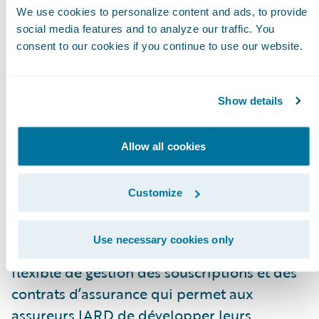
représente une importante réussite pour la
We use cookies to personalize content and ads, to provide
social media features and to analyze our traffic. You
région germanophone et pour l’Europe
consent to our cookies if you continue to use our website.
d’une manière générale," affirme Keith
Stonell, Directeur Général de Guidewire
pour la région EMEA. "Nous félicitons la
Show details
Bâloise et sommes impressionnés par
l’efficacité avec laquelle le service IT et les
Allow all cookies
spécialistes techniques ont collaboré
ensemble afin de réussir la première phase
Customize
de leur transformation."
Use necessary cookies only
Guidewire PolicyCenter® est un système
flexible de gestion des souscriptions et des
contrats d’assurance qui permet aux
assureurs IARD de développer leurs