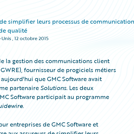
 de simplifier leurs processus de communicatio
de qualité
-Unis
,
12 octobre 2015
e la gestion des communications client
: GWRE), fournisseur de progiciels métiers
 aujourd'hui que GMC Software avait
mme partenaire
Solutions
. Les deux
GMC Software participait au programme
uidewire
.
our entreprises de GMC Software et
e aux assureurs de simplifier leurs