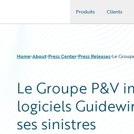
Produits
Clients
Guidewire Logo
Home
About
Press Center
Press Releases
Le Groupe
Le Groupe P&V i
logiciels Guidewi
ses sinistres