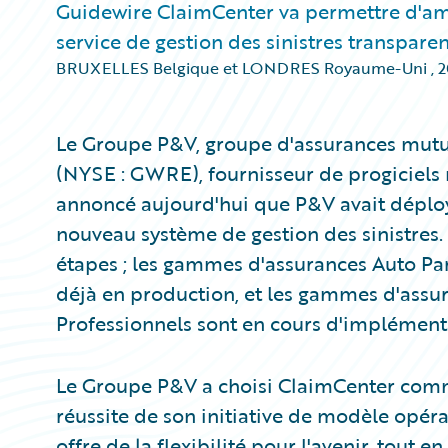
Guidewire ClaimCenter va permettre d'amél
service de gestion des sinistres transparen
BRUXELLES Belgique et LONDRES Royaume-Uni
,
2
Le Groupe P&V, groupe d'assurances mutual
(NYSE : GWRE), fournisseur de progiciels 
annoncé aujourd'hui que P&V avait dép
nouveau système de gestion des sinistres. 
étapes ; les gammes d'assurances Auto Part
déjà en production, et les gammes d'assur
Professionnels sont en cours d'implément
Le Groupe P&V a choisi ClaimCenter comm
réussite de son initiative de modèle opérat
offre de la flexibilité pour l'avenir, tout