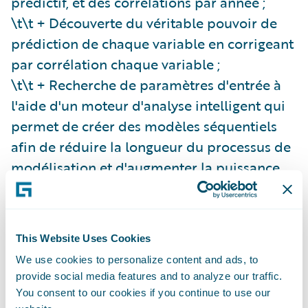
prédictif, et des corrélations par année ;
\t\t + Découverte du véritable pouvoir de
prédiction de chaque variable en corrigeant
par corrélation chaque variable ;
\t\t + Recherche de paramètres d'entrée à
l'aide d'un moteur d'analyse intelligent qui
permet de créer des modèles séquentiels
afin de réduire la longueur du processus de
modélisation et d'augmenter la puissance
du modèle.
Opérationnalisation des modèles prédictifs
complexes
This Website Uses Cookies
\t\t+ Interface utilisateur qui permet de
We use cookies to personalize content and ads, to
provide social media features and to analyze our traffic.
préparer des modèles prédictifs pour une
You consent to our cookies if you continue to use our
interaction en temps réel avec les processus