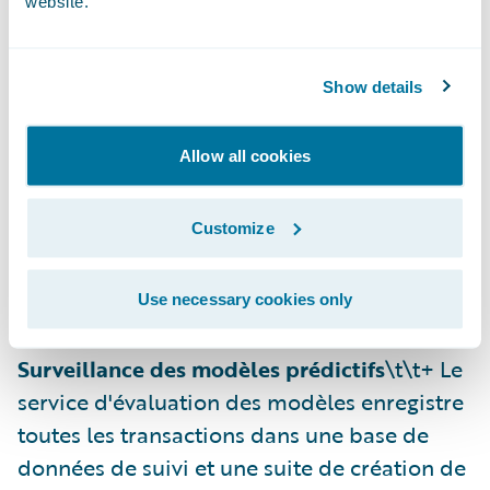
website.
cœur de métier ;
\t\t + Suppression des innombrables codes
et possibilité d'effectuer des
Show details
transformations de variables et de
personnaliser la réponse API du modèle en
Allow all cookies
utilisant un kit d'outils de rédaction de
scripts au sein de la solution ;
Customize
\t\t + Combinaison de plusieurs modèles
prédictifs en un seul, pour une plus grande
Use necessary cookies only
précision et un meilleur aperçu.
Surveillance des modèles prédictifs
\t\t+ Le
service d'évaluation des modèles enregistre
toutes les transactions dans une base de
données de suivi et une suite de création de