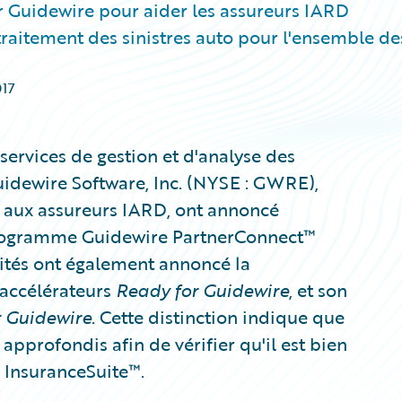
r Guidewire pour aider les assureurs IARD
traitement des sinistres auto pour l'ensemble de
017
 services de gestion et d'analyse des
Guidewire Software, Inc. (NYSE : GWRE),
s aux assureurs IARD, ont annoncé
 programme Guidewire PartnerConnect™
tités ont également annoncé la
'accélérateurs
Ready for Guidewire
, et son
r Guidewire
. Cette distinction indique que
 approfondis afin de vérifier qu'il est bien
e InsuranceSuite™.