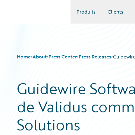
Produits
Clients
Guidewire Logo
Home
About
Press Center
Press Releases
Guidewire
Guidewire Softwa
de Validus comm
Solutions