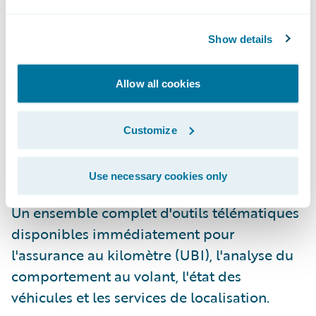
L'accélérateur
Ready for Guidewire
d'Octo
continuera d'évoluer et offre déjà aux
Show details
assureurs:
Allow all cookies
Une plus grande réactivité sur le marché;
Customize
Une implémentation intégrée pour la
télématique et l'assurance au kilomètre
(UBI); et
Use necessary cookies only
Un ensemble complet d'outils télématiques
disponibles immédiatement pour
l'assurance au kilomètre (UBI), l'analyse du
comportement au volant, l'état des
véhicules et les services de localisation.