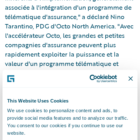
associée à l'intégration d'un programme de
télématique d'assurance," a déclaré Nino
Tarantino, PDG d'Octo North America. "Avec
l'accélérateur Octo, les grandes et petites
compagnies d'assurance peuvent plus
rapidement exploiter la puissance et la
valeur d'un programme télématique et
bénéficier de l'analyse de données du plus
grand et plus expérimenté fournisseur de
télématique au monde. Ainsi, les assureurs
bénéficieront de la puissance de l’IOT pour
This Website Uses Cookies
améliorer le service à la clientèle,
We use cookies to personalize content and ads, to
l'engagement, la rétention et la fidélisation
provide social media features and to analyze our traffic.
You consent to our cookies if you continue to use our
des clients."
website.