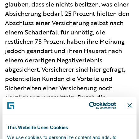
glauben, dass sie nichts besitzen, was einer
Absicherung bedarf. 25 Prozent hielten den
Abschluss einer Versicherung selbst nach
einem Schadenfall für unnötig, die
restlichen 75 Prozent haben ihre Meinung
jedoch geändert und ihren Hausrat nach
einem derartigen Negativerlebnis
abgesichert. Versicherer sind hier gefragt,
potentiellen Kunden die Vorteile und
Sicherheiten einer Versicherung noch
deutlicher zu vermitteln. Durch die
präventive Herangehensweise wird
veranschaulicht, wie Versicherungsnehmer
einer Hausratversicherung profitieren und
This Website Uses Cookies
Schäden an ihren Einrichtungs-, Gebrauchs-
We use cookies to personalize content and ads, to