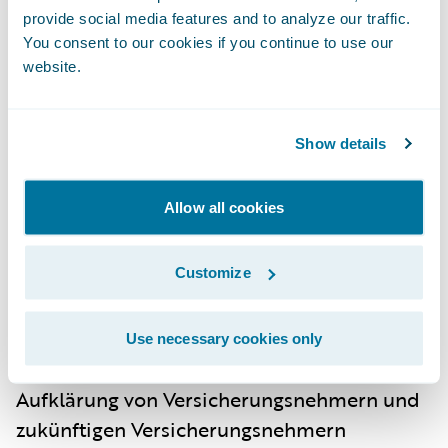
und Verbrauchsgegenständen umfassend
provide social media features and to analyze our traffic.
absichern können.
You consent to our cookies if you continue to use our
website.
Mehr Aufklärung ist gefragt
Die Befragung zeigte aber auch, dass selbst
Show details
bei bereits Versicherten Bedarf an
Aufklärung besteht: So weiß die Hälfte (50
Allow all cookies
%)der Versicherten nicht, was mit ihrem
Versicherungsschutz bei einem Umzug
Customize
passiert, wann der Versicherungsschutz
erlischt oder wann sich der Beitrag
verändert. Die Befragung von Guidewire
Use necessary cookies only
zeigt, dass Versicherer noch mehr in die
Aufklärung von Versicherungsnehmern und
zukünftigen Versicherungsnehmern