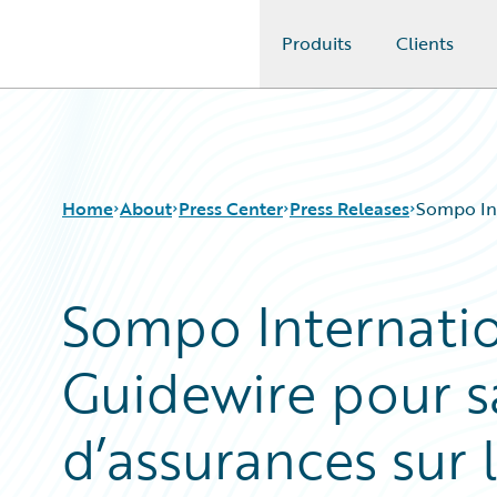
Produits
Clients
Guidewire Logo
Home
About
Press Center
Press Releases
Sompo Int
Sompo Internatio
Guidewire pour s
d’assurances sur