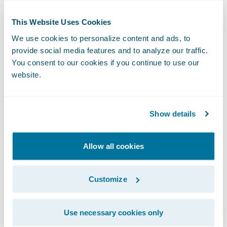
de leurs clients avec des parcours clients
This Website Uses Cookies
améliorés en s’appuyant sur des données de
meilleure qualité.
We use cookies to personalize content and ads, to
provide social media features and to analyze our traffic.
You consent to our cookies if you continue to use our
"Nous sommes ravis de faire équipe avec
website.
Guidewire et apprécions au plus haut point
leur expertise mondiale dans le secteur de
Show details
l'assurance IARD. En tirant parti de la
puissance de la Plateforme Salesforce,
Guidewire va aussi approfondir ses
Allow all cookies
capacités GRC spécifiques au secteur
concurrentiel de l'assurance en offrant une
Customize
vision à 360° de ses clients," a déclaré Rohit
Mahna, vice-président principal et directeur
Use necessary cookies only
général des services financiers chez