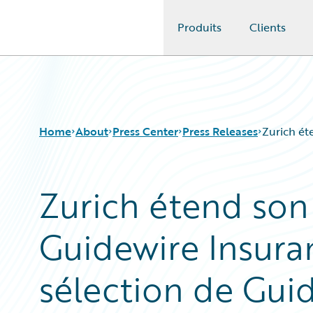
Produits
Clients
Guidewire Logo
Home
About
Press Center
Press Releases
Zurich ét
Zurich étend son 
Guidewire Insura
sélection de Gui