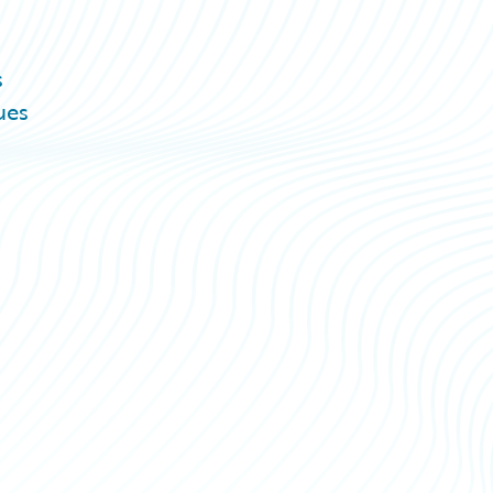
s
ues