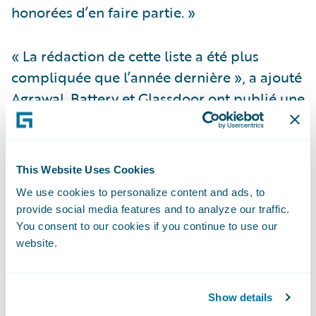
honorées d’en faire partie. »
« La rédaction de cette liste a été plus
compliquée que l’année dernière », a ajouté
Agrawal. Battery et Glassdoor ont publié une
liste similaire classant les 50 meilleures
entreprises non-cotées de cloud computing
où il fait bon travailler.
This Website Uses Cookies
We use cookies to personalize content and ads, to
« L’équipe de Guidewire est honorée de
provide social media features and to analyze our traffic.
figurer parmi ces illustres entreprises qui
You consent to our cookies if you continue to use our
website.
utilisent le cloud computing public pour
répondre aux demandes de standardisation,
de simplification et d’accélération des
Show details
activités », a annoncé Marcus Ryu, Directeur