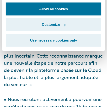
général et co-fondateur, Guidewire Software.
Allow all cookies
« Ce travail a également une dimension
d’urgence morale pour Guidewire car le
Customize
secteur pour lequel nous travaillons,
l’assurance IARD, joue un rôle social
essentiel dans la protection des individus et
Use necessary cookies only
des entreprises dans un monde toujours
plus incertain. Cette reconnaissance marque
une nouvelle étape de notre parcours afin
de devenir la plateforme basée sur le Cloud
la plus fiable et la plus largement adoptée
du secteur. »
« Nous recrutons activement à pourvoir une
variété de postes au sein de nos 26 bureaux