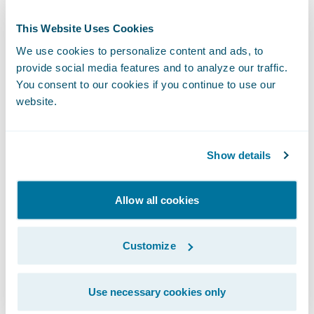
Software. "ClaimCenter associe les
This Website Uses Cookies
fonctionnalités indispensables en matière
We use cookies to personalize content and ads, to
de gestion des sinistres avec
provide social media features and to analyze our traffic.
l’engagement digital, l’analytique intégrée et
You consent to our cookies if you continue to use our
un écosystème dynamique et évolutif
website.
composé de partenaires et d’assurtechs. Des
centaines d’acteurs du secteur de
Show details
l’assurance dans le monde entier, dont plus
de 60 se trouvent dans la zone EMEA, font
confiance à ClaimCenter pour leurs
Allow all cookies
opérations de gestion des
sinistres.\_Comme toujours, nous tenons à
Customize
remercier l’ensemble de nos clients, plus
particulièrement ceux qui ont participé à ce
Use necessary cookies only
rapport."