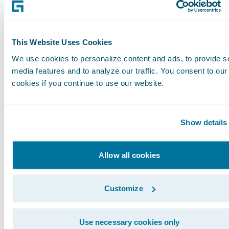
erwarten von den Versicherern, dass ihre
Produkte nachhaltiges Verhalten, wie z.B.
eine geringere Kfz-Nutzung, fördern. Nur 14
This Website Uses Cookies
Prozent sind in Deutschland der Ansicht,
We use cookies to personalize content and ads, to provide s
dass Versicherungen keine Verantwortung
media features and to analyze our traffic. You consent to our
im Kampf gegen die globale Erwärmung
cookies if you continue to use our website.
tragen. In Großbritannien ist diese Ansicht
mit 30 Prozent am stärksten ausgeprägt.
Show details
Die deutschen Versicherungskunden zeigen
Allow all cookies
mit 53 Prozent die höchste Bereitschaft,
mehr für Versicherungsprodukte zu zahlen,
Customize
wenn dieser Betrag zur Reduzierung von
Kohlenstoffemissionen eingesetzt wird (es
Use necessary cookies only