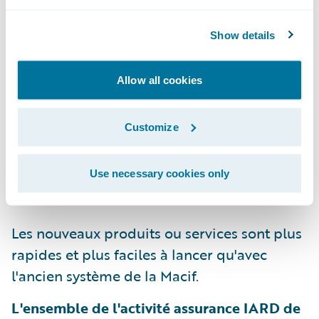
La solution SaaS permet d'être toujours à
Show details
jour;
Allow all cookies
La solution est facile à utiliser, ce qui donne
Customize
aux employés du service client plus de
temps pour interagir avec les sociétaires et
Use necessary cookies only
construire leurs relations; et
Les nouveaux produits ou services sont plus
rapides et plus faciles à lancer qu'avec
l'ancien système de la Macif.
L'ensemble de l'activité assurance IARD de