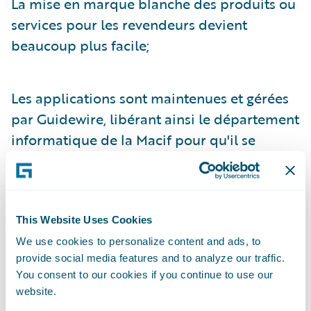
La mise en marque blanche des produits ou
services pour les revendeurs devient
beaucoup plus facile;
Les applications sont maintenues et gérées
par Guidewire, libérant ainsi le département
informatique de la Macif pour qu'il se
concentre sur des questions plus
importantes pour le métier;
This Website Uses Cookies
L'absence de matériel et de main d'œuvre
We use cookies to personalize content and ads, to
sur site pour la maintenance des systèmes
provide social media features and to analyze our traffic.
applicatifs réduit les dépenses
You consent to our cookies if you continue to use our
website.
informatiques;