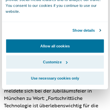
Versicherungsmarkt investiert und bietet
You consent to our cookies if you continue to use our
website.
Versicherern ein Höchstmaß an
Standardfunktionen", sagt Will McAllister,
Managing Director - EMEA, von Guidewire.
Show details
„Die Produktentwicklung erfolgt stets in
enger Zusammenarbeit mit den deutschen
Allow all cookies
Kunden, die über eine sehr aktive lokale
Nutzergruppe auch Einfluss auf die
Customize
Produktstrategie und Roadmap von
Guidewire nehmen können."
Use necessary cookies only
Armin Barbalata, CDO der IHK München,
meldete sich bei der Jubiläumsfeier in
München zu Wort: „Fortschrittliche
Technologie ist überlebenswichtig für die