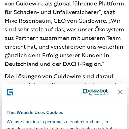
von Guidewire als global führende Plattform
für Schaden- und Unfallversicherer“, sagt
Mike Rosenbaum, CEO von Guidewire. „Wir
sind sehr stolz auf das, was unser Ökosystem
aus Partnern zusammen mit unserem Team
erreicht hat, und verschreiben uns weiterhin
gänzlich dem Erfolg unserer Kunden in
Deutschland und der DACH-Region.“
Die Lösungen von Guidewire sind darauf
ausgelegt, Innovation voranzutreiben und
Sach- und Unfallversicherer bei ihrer
digitalen Transformation zu unterstützen.
„Guidewire hat stark in die
This Website Uses Cookies
marktspezifischen Fähigkeiten seiner
We use cookies to personalize content and ads, to
Plattform für den deutschen
provide social media features and to analyze our traffic.