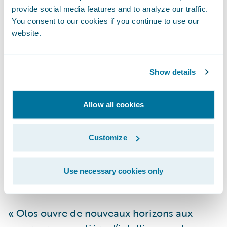
déploiement.
provide social media features and to analyze our traffic.
You consent to our cookies if you continue to use our
Convertir les définitions des produits
website.
d’assurance existants au sein du modèle
Advanced Product Designer (APD)
,
Show details
accélérant ainsi la transition vers le cloud
grâce à
APD Conversion
.
Allow all cookies
Concevoir, déployer et gérer des agents d’IA
sécurisés qui tiennent compte du contexte,
Customize
afin d’accomplir des tâches complexes sur
l’ensemble du cycle de vie de l’assurance
Use necessary cookies only
grâce à
Guidewire GenAI Service
et
Agentic
Framework.*
« Olos ouvre de nouveaux horizons aux