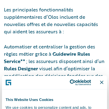
Les principales fonctionnalités
supplémentaires d’Olos incluent de
nouvelles offres et de nouvelles capacités
qui aident les assureurs à :
Automatiser et centraliser la gestion des
règles métier grâce à
Guidewire Rules
Service**
; les assureurs disposent ainsi d’un
Rules Designer
visuel afin d’optimiser la
modélisation des décisions fondées sur des
règles et de leur permettre de s’adapter
rapidement aux exigences réglementaires
en constante évolution, sans avoir besoin de
This Website Uses Cookies
modifier le code ou de retarder le
We use cookies to personalize content and ads, to