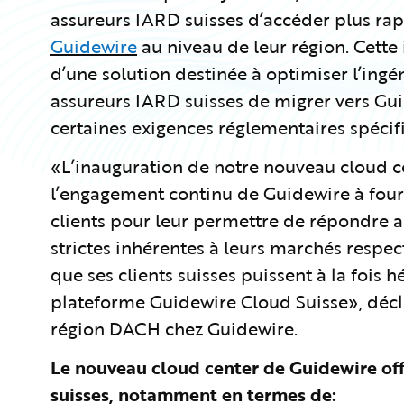
assureurs IARD suisses d’accéder plus ra
Guidewire
au niveau de leur région. Cette
d’une solution destinée à optimiser l’ingé
assureurs IARD suisses de migrer vers Gu
certaines exigences réglementaires spécifi
«L’inauguration de notre nouveau cloud cen
l’engagement continu de Guidewire à fou
clients pour leur permettre de répondre 
strictes inhérentes à leurs marchés respecti
que ses clients suisses puissent à la fois hé
plateforme Guidewire Cloud Suisse», décla
région DACH chez Guidewire.
Le nouveau cloud center de Guidewire of
suisses, notamment en termes de: