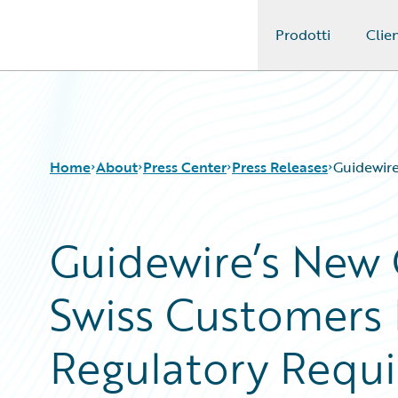
Prodotti
Clien
Guidewire Logo
Home
About
Press Center
Press Releases
Guidewire
Guidewire’s New 
Swiss Customers
Regulatory Requ