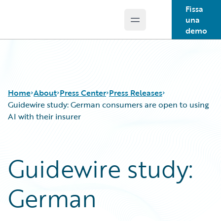
Fissa
una
Open main menu
Guidewire Logo
demo
Home
About
Press Center
Press Releases
Guidewire study: German consumers are open to using
AI with their insurer
Guidewire study:
German