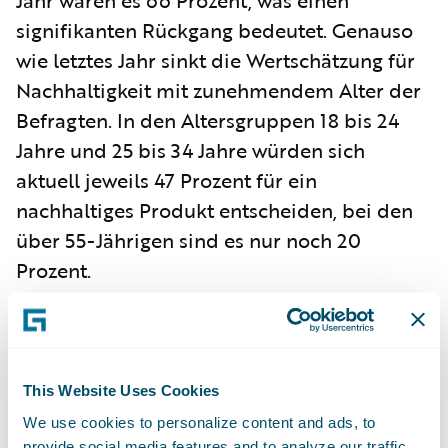
signifikanten Rückgang bedeutet. Genauso
wie letztes Jahr sinkt die Wertschätzung für
Nachhaltigkeit mit zunehmendem Alter der
Befragten. In den Altersgruppen 18 bis 24
Jahre und 25 bis 34 Jahre würden sich
aktuell jeweils 47 Prozent für ein
nachhaltiges Produkt entscheiden, bei den
über 55-Jährigen sind es nur noch 20
Prozent.
Parallel zu dieser Entwicklung sehen die
deutschen Verbraucher die Versicherer
weniger stark in der Pflicht, sich für den
This Website Uses Cookies
Klimaschutz zu engagieren. Ein Fünftel der
We use cookies to personalize content and ads, to
Befragten aus Deutschland erkennt keine
provide social media features and to analyze our traffic.