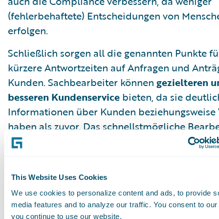
auch die Compliance verbessern, da weniger
(fehlerbehaftete) Entscheidungen von Mensch
erfolgen.
Schließlich sorgen all die genannten Punkte fü
kürzere Antwortzeiten auf Anfragen und Anträ
Kunden. Sachbearbeiter können
gezielteren 
besseren Kundenservice
bieten, da sie deutli
Informationen über Kunden beziehungsweise
haben als zuvor. Das schnellstmögliche Bearb
Schadenfällen ist der Schlüssel für exzellenten
Kundenservice, der laut einer Studie von
Insu
Hub
Vertrauen und Loyalität schafft.
This Website Uses Cookies
HERAUSFORDERUNGEN VON KI IN DER DUNKELVERARBEI
We use cookies to personalize content and ads, to provide s
Dank des Einsatzes von KI in der Dunkelverar
media features and to analyze our traffic. You consent to our 
können Service-Kosten reduziert, Prozesse bes
you continue to use our website.