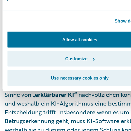
Mitarbeiter und Kunden zufriedengestellt sowi
modernes Image aufgebaut werden. Doch es g
Show de
Herausforderungen:
Allow all cookies
Der Einsatz von KI bei Versicherungen wirft
wichtige
rechtliche Fragen
auf. Laut
Datenschutzgrundverordnung (DSGVO) Artike
Customize
müssen Systeme, die Entscheidungen treffen, 
Unternehmen als auch Versicherungskunden
Use necessary cookies only
transparent sein. Das bedeutet: Menschen mü
Sinne von „
erklärbarer KI“
nachvollziehen kön
und weshalb ein KI-Algorithmus eine bestim
Entscheidung trifft. Insbesondere wenn es um
Betrugserkennung geht, muss KI-Software erkl
weshalb sie zu diesem oder jenem Schluss ko