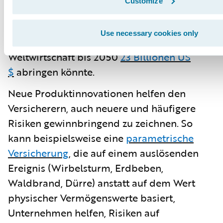
Customize
Auswirkungen des Klimawandels auf die
umliegenden Gebiete, die Infrastruktur und
Use necessary cookies only
die Lieferketten zu verstehen, was der
Weltwirtschaft bis 2050
23 Billionen US
$
abringen könnte.
Neue Produktinnovationen helfen den
Versicherern, auch neuere und häufigere
Risiken gewinnbringend zu zeichnen. So
kann beispielsweise eine
parametrische
Versicherung
, die auf einem auslösenden
Ereignis (Wirbelsturm, Erdbeben,
Waldbrand, Dürre) anstatt auf dem Wert
physischer Vermögenswerte basiert,
Unternehmen helfen, Risiken auf