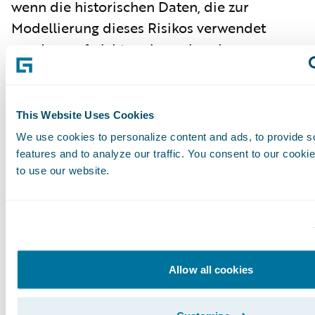
wenn die historischen Daten, die zur
Modellierung dieses Risikos verwendet
wurden, auf nicht mehr vorhandenen
Klimaverhältnissen basieren.
Allerdings ist die Geodaten-Analyse eine
This Website Uses Cookies
Technik, die Abhilfe schaffen könnte. Bei der
We use cookies to personalize content and ads, to provide s
Einbindung in eine Versicherungsplattform
features and to analyze our traffic. You consent to our cookie
wie Guidewire nutzen beispielsweise
to use our website.
Lösungen von Unternehmen
wie
Betterview
aktuelle Luftbilder,
computerbasiertes Sehen und prädiktive
Analysen, um das Immobilienrisiko sofort
und bei Bedarf zu bewerten. Und die Daten
Allow all cookies
unserer Lösung
HazardHub
können den
Versicherern helfen, die sich entwickelnden