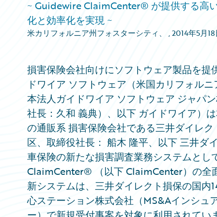
~ Guidewire ClaimCenter® 
化と効率化を実現 ~
米カリフォルニア州フォスターシティ、
,
2014年5月1
損害保険会社向けにソフトウェア製品を提
ドワイア ソフトウェア（米国カリフォルニア
本法人ガイドワイア ソフトウェア ジャパ
社長：久和 義典）、以下 ガイドワイア）は
の通販系 損害保険会社である三井ダイレ
区、取締役社長： 船木 隆平、以下 三井ダイ
車保険の新たな損害調査業務システムとして、ガ
ClaimCenter® （以下 ClaimCen
新システムは、三井ダイレクト損保の国内1
心ステーション株式会社（MS&Aインシュ
ー）で新規受付事案を対象に利用されてい