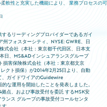
が提供する高い柔軟性と充実した機能により、 業務プロセスの
8日
供するリーディングプロバイダーであるガイ
州フォスターシティ、NYSE: GWRE、日
ン株式会社（本社：東京都千代田区、日本支
本日、MS&ADインシュアランスグループ
クト損害保険株式会社（本社：東京都文京
レクト損保）が2014年2月25日より、自動
イドワイアのGuidewire
ter）の全面的な運用を開始したことを発表しました。
4拠点、および事故受付を委託 するMSK安
アランス グループの事故受付コールセンタ
ます。