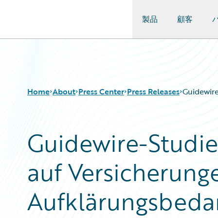
製品
顧客
Guidewire Logo
Home
About
Press Center
Press Releases
Guidewire
Guidewire-Studie
auf Versicherung
Aufklärungsbedar