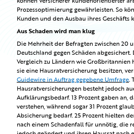
können Versicherer kundenorientierter arb
Prozessoptimierung gewährleisten. So könn
Kunden und den Ausbau ihres Geschäfts k
Aus Schaden wird man klug
Die Mehrheit der Befragten zwischen 20 un
Deutschland gegen Schäden abgesichert. D
Vergleich zu Ländern wie Großbritannien 
sie eine Hausratversicherung besitzen, vern
Guidewire in Auftrag gegebene Umfrage
.
Hausratversicherungen besteht jedoch au
Aufklärungsbedarf. 13 Prozent gaben an, d
verstehen, während sogar 31 Prozent glaube
Absicherung bedarf. 25 Prozent hielten de
nach einem Schadenfall für unnötig, die r
jedoch geändert und ihren Hausrat nach 