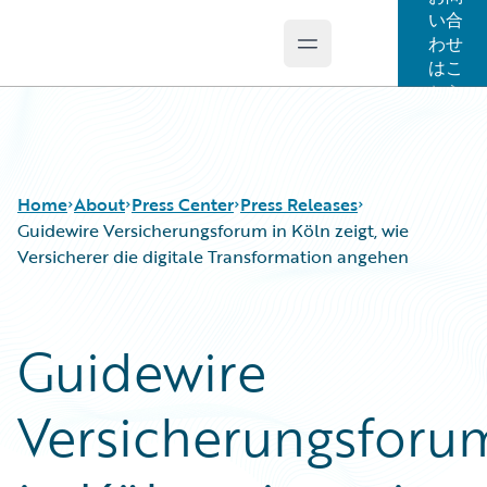
い合
わせ
Open main menu
Guidewire Logo
はこ
ちら
Home
About
Press Center
Press Releases
Guidewire Versicherungsforum in Köln zeigt, wie
Versicherer die digitale Transformation angehen
Guidewire
Versicherungsforu