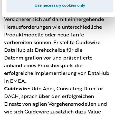
Geschäftstransformation zu einem neuen
Use necessary cookies only
Produkt zu beachten gilt. Er erläuterte, wie
Versicherer sich auf damit einhergehende
Herausforderungen wie unterschiedliche
Produktmodelle oder neue Tarife
vorbereiten können. Er stellte Guidewire
DataHub als Drehscheibe für die
Datenmigration vor und präsentierte
anhand eines Praxisbeispiels die
erfolgreiche Implementierung von DataHub
in EMEA.
Guidewire:
Udo Apel, Consulting Director
DACH, sprach über den erfolgreichen
Einsatz von agilen Vorgehensmodellen und
wie sich Guidewire zusätzlich dazu Value