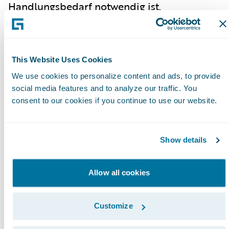
Handlungsbedarf notwendig ist.
Zurich Deutschland:
Horst Nussbaumer,
Chief Claims Officer, gab einen
Ehrfahrungsbericht über die bisherige
This Website Uses Cookies
Einführung der Guidewire InsuranceSuite™
We use cookies to personalize content and ads, to provide
als neues Kernsystem. Er führte aus, warum
social media features and to analyze our traffic. You
die abzulösende IT-Landschaft nicht auf
consent to our cookies if you continue to use our website.
neue Vertriebswege vorbereitet ist und wie
die stufenweise Einführung der
Show details
InsuranceSuite in fünf Phasen
schlussendlich eine verbesserte
Kundenerfahrung sicherstellen wird.
Allow all cookies
Basler Versicherungen:
Andreas Jud, Product
Owner Migration und Guidewire DataHub,
Customize
zeigte auf, welche Aspekte es bei der