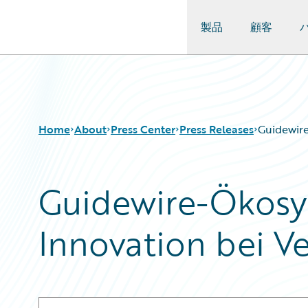
製品
顧客
Guidewire Logo
Home
About
Press Center
Press Releases
Guidewire
Guidewire-Ökosy
Innovation bei V