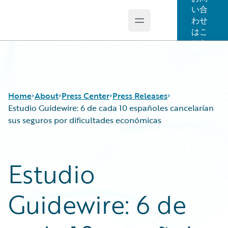
い合
わせ
Open main menu
Guidewire Logo
はこ
ちら
Home
About
Press Center
Press Releases
Estudio Guidewire: 6 de cada 10 españoles cancelarían
sus seguros por dificultades económicas
Estudio
Guidewire: 6 de