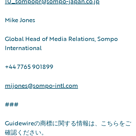
10_sompopr@sompo-japan.co.jp
Mike Jones
Global Head of Media Relations, Sompo
International
+44 7765 901899
mijones@sompo-intl.com
###
Guidewireの商標に関する情報は、こちらをご
確認ください。