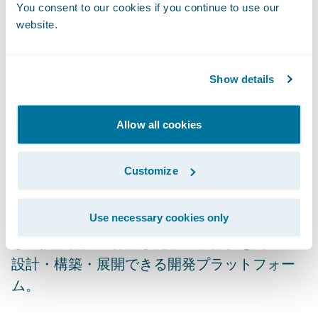
Platformが選定されたことを光栄に思いま
You consent to our cookies if you continue to use our
す。SOMPOのお客さまの満足度向上とさらな
website.
る業務効率化の実現に向け、全力をあげて支
援してまいります。日本においては、安全か
Show details
つ低リスクな導入・クラウド移行プログラム
を提供し、お客さまがいち早く価値を実感で
Allow all cookies
きるよう尽力いたします。」と語っていま
す。
Customize
注釈1：Jutroデジタルプラットフォーム＝ ガ
イドワイアの基幹製品とネイティブに連携
Use necessary cookies only
し、損害保険に特化したウェブ体験を高速に
設計・構築・展開できる開発プラットフォー
ム。