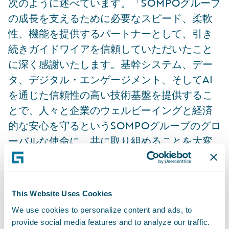
次のように述べています。「SOMPOグループ
の成長を支えるために必要なスピード、柔軟
性、機能を提供するパートナーとして、引き
続きガイドワイアを信頼していただいたこと
に深く感謝いたします。基幹システム、デー
タ、デジタル・エンゲージメント、そしてAI
を通じた信頼性の高い技術基盤を提供するこ
とで、人々と企業のウェルビーイングと経済
的な安心を守るというSOMPOグループのグロ
ーバルな使命に、共に取り組めることを大変
嬉しく思います。」
ガイドワイア日本法人代表である江端美幸
This Website Uses Cookies
は、「SOMPOグループの日本およびグローバ
We use cookies to personalize content and ads, to
ルな事業運営においてGuidewire Cloud
provide social media features and to analyze our traffic.