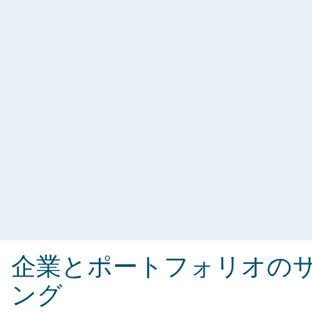
高度なアナリティクスを駆使したアンダーライター
仕様のダッシュボードとレポートに基づき、データ
ー主導のより適切なサイバー保険の引受判断と保険
料設定を可能にします。また、企業の潜在的な財務
リスクとサイバー保険のニーズを素早く把握しま
す。
企業とポートフォリオの
ング