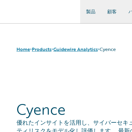
製品
顧客
Guidewire Logo
Home
Products
Guidewire Analytics
Cyence
コア製品
Canvas
Guidewire Analytics
Compare
Guidewire Technology
Industry Intel
Guidewire Solutions
Cyence
Cyence
Services
Explore
HazardHub
Predict
優れたインサイトを活用し、サイバーセキ
Data Studio
ティリスクをモデル化し評価します。 最新