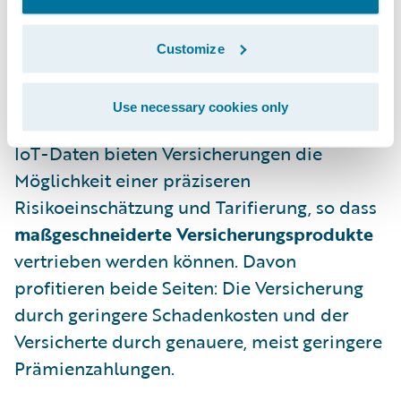
Kundenzufriedenheit
. Außerdem: Der
Versicherungskunde wird durch eine
Customize
automatisierte Schadenerstmeldung in
einer für ihn emotional belastenden
Situation spürbar entlastet.
Use necessary cookies only
IoT-Daten bieten Versicherungen die
Möglichkeit einer präziseren
Risikoeinschätzung und Tarifierung, so dass
maßgeschneiderte Versicherungsprodukte
vertrieben werden können. Davon
profitieren beide Seiten: Die Versicherung
durch geringere Schadenkosten und der
Versicherte durch genauere, meist geringere
Prämienzahlungen.