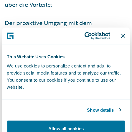
über die Vorteile:
Der proaktive Umgang mit dem
Versicherungskunden sorgt für
mehr
Interaktion und Kundennähe
. Die
Versicherung wird vom passiven zum
aktiven Produkt, der Versicherer ein
This Website Uses Cookies
Risikoberater bzw. -manager, der dabei hilft,
We use cookies to personalize content and ads, to
provide social media features and to analyze our traffic.
Schäden zu verhindern oder sie zumindest
You consent to our cookies if you continue to use our
in ihrem Ausmaß zu begrenzen.
website.
Im Schadenfall erhält die Versicherung
zeitnah Daten geliefert, um den
Schaden
Show details
zügig zu regulieren
. Durch die schnellere
Bearbeitungsdauer
steigt die
Allow all cookies