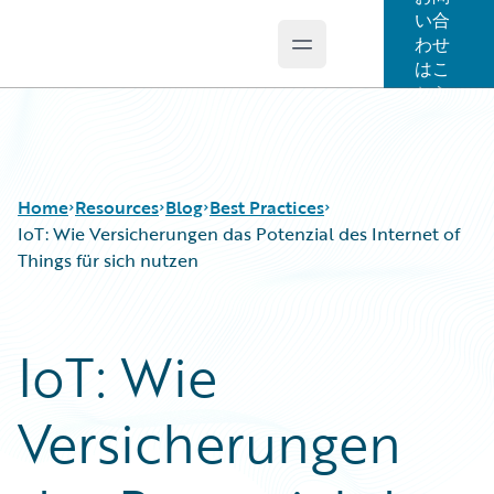
い合
わせ
Open main menu
Guidewire Logo
はこ
ちら
Home
Resources
Blog
Best Practices
IoT: Wie Versicherungen das Potenzial des Internet of
Things für sich nutzen
Download Center
All Blog Posts
Guidewire Conversations
Best Practices
IoT: Wie
Podcasts
Careers
Blog
Customer Viewpoint
Versicherungen
Help and Support
Developers
Insurance Technology FAQ
General Interest
Intelligent Experience