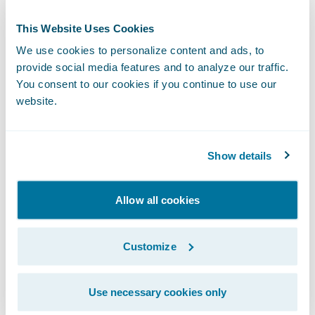
Pflege und Wartung der Altsysteme.
This Website Uses Cookies
Die
freiwerdenden Kapazitäten
können Sie
We use cookies to personalize content and ads, to
schließlich für
die Schaffung von
provide social media features and to analyze our traffic.
Innovationen
nutzen.
You consent to our cookies if you continue to use our
website.
Unternehmenskultur der Beständigkeit
Versicherungen sind Organisationen, die auf
Show details
einem langfristigen Geschäftsmodell
aufbauen. Stabile Rahmenbedingungen und
Allow all cookies
geringer Konkurrenzdruck sorgten lange
Zeit für gute Ergebnisse, so dass
Customize
Innovationen nur inkrementell erfolgten.
Außerdem sind in dieser Zeit
viele
komplexe
Use necessary cookies only
Unternehmensstrukturen
und starre