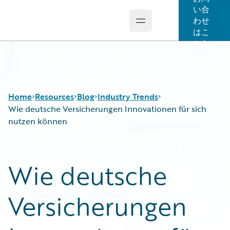
い合
わせ
Open main menu
Guidewire Logo
はこ
ちら
Home
Resources
Blog
Industry Trends
Wie deutsche Versicherungen Innovationen für sich
nutzen können
Download Center
All Blog Posts
Guidewire Conversations
Best Practices
Wie deutsche
Podcasts
Careers
Blog
Customer Viewpoint
Versicherungen
Help and Support
Developers
Insurance Technology FAQ
General Interest
Intelligent Experience