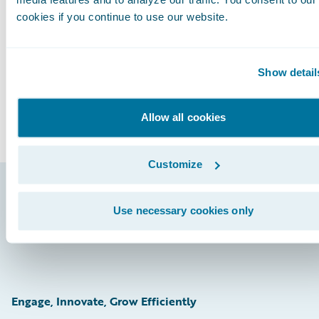
media features and to analyze our traffic. You consent to our
Subscribe to Our Blog
See More Articles
cookies if you continue to use our website.
Show detail
Allow all cookies
Customize
Footer
Use necessary cookies only
Engage, Innovate, Grow Efficiently