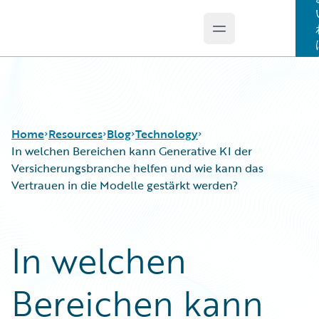
Open main menu
Guidewire Logo
Home
Resources
Blog
Technology
In welchen Bereichen kann Generative KI der
Versicherungsbranche helfen und wie kann das
Vertrauen in die Modelle gestärkt werden?
Download Center
All Blog Posts
Guidewire Conversations
Best Practices
Podcasts
Careers
In welchen
Blog
Customer Viewpoint
Help and Support
Developers
Bereichen kann
Insurance Technology FAQ
General Interest
Intelligent Experience