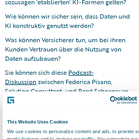
sozusagen ‘etablierten’ KI-Formen gelten?
Wie können wir sicher sein, dass Daten und
KI konstruktiv genutzt werden?
Was können Versicherer tun, um bei ihren
Kunden Vertrauen über die Nutzung von
Daten aufzubauen?
Sie können sich diese
Podcast-
Diskussion
zwischen Federica Pisano,
Solution Consultant, und René Schoenauer,
Director, Product Marketing - EMEA,
anhören.
This Website Uses Cookies
(Dieser Podcast wurde im Herbst 2023
We use cookies to personalize content and ads, to provide s
aufgenommen)