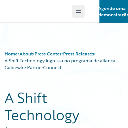
Agende uma
Open main menu
Guidewire Logo
demonstraçã
Home
About
Press Center
Press Releases
A Shift Technology ingressa no programa de aliança
Guidewire PartnerConnect
A Shift
Technology