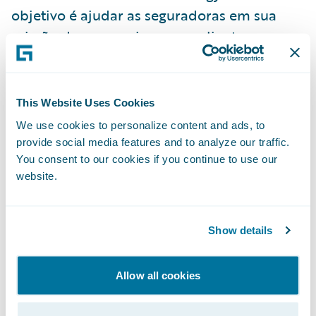
objetivo é ajudar as seguradoras em sua
missão de proporcionar aos clientes uma
experiência diferenciada. Fazer parte do
ecossistema da Guidewire e ter o
compromisso de desenvolver uma extensão
This Website Uses Cookies
Ready for Guidewire
usando o DevConnect
We use cookies to personalize content and ads, to
mostra aos nossos clientes em comum que
provide social media features and to analyze our traffic.
sabemos como é importante integrar a
You consent to our cookies if you continue to use our
website.
detecção de fraudes ao gerenciamento e à
liquidação de sinistros, para o benefício
mútuo de seguradoras e clientes. Acredito
Show details
que teremos muito sucesso como parceira
de
soluções
do Guidewire PartnerConnect.”
Allow all cookies
“O universo das insurtechs está em ebulição