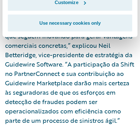
Customize
e a Guidewire está fazendo investimentos
maciços para ajudar as seguradoras a
Use necessary cookies only
incorporarem os avanços das insurtechs,
que seguem inovando para gerar vantagens
comerciais concretas,” explicou Neil
Betteridge, vice-presidente de estratégia da
Guidewire Software. “A participação da Shift
no PartnerConnect e sua contribuição ao
Guidewire Marketplace darão mais certeza
às seguradoras de que os esforços em
detecção de fraudes podem ser
operacionalizados com eficiência como
parte de um processo de sinistros ágil.”