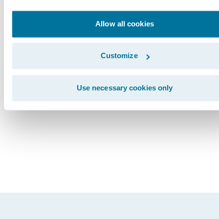
Leistungsfähigkeit von DB2 bei zuverlässiger
Transaktionsgeschwindigkeit nutzen
Allow all cookies
können.”
Customize
Subscribe to Our Blog
Use necessary cookies only
See More Press Releases