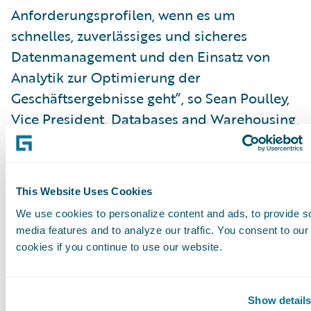
Anforderungsprofilen, wenn es um
schnelles, zuverlässiges und sicheres
Datenmanagement und den Einsatz von
Analytik zur Optimierung der
Geschäftsergebnisse geht”, so Sean Poulley,
Vice President, Databases and Warehousing,
IBM Software Group. „Mit seinen Lösungen
unterstützt Guidewire bereits die
verschiedensten IBM Hardware- und
This Website Uses Cookies
Softwareplattformen wie Power Systems
We use cookies to personalize content and ads, to provide s
und das AIX-Betriebssystem System x sowie
media features and to analyze our traffic. You consent to our
den WebSphere Application Server. Wir sind
cookies if you continue to use our website.
besonders froh darüber, dass Versicherer,
die ClaimCenter in ihren Unternehmen
Show detail
einsetzen, nun auch die einzigartige