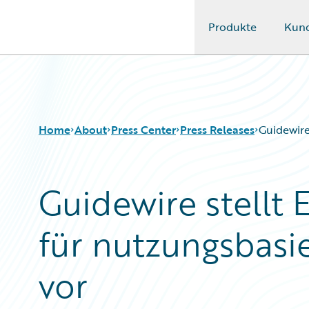
Produkte
Kun
Guidewire Logo
Home
About
Press Center
Press Releases
Guidewire
Guidewire stellt
für nutzungsbasi
vor