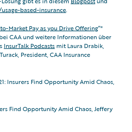
-Lösung gibt es in diesem
Blogpost
und
s/usage-based-insurance
.
t-to-Market Pay as you Drive Offering
”"
bei CAA und weitere Informationen über
es
InsurTalk Podcasts
mit Laura Drabik,
 Turack, President, CAA Insurance
2021: Insurers Find Opportunity Amid Chaos,
urers Find Opportunity Amid Chaos, Jeffery