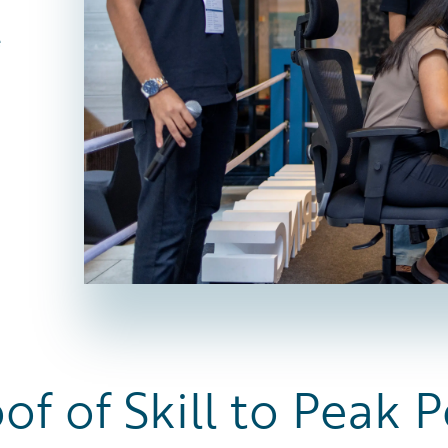
e
of of Skill to Peak