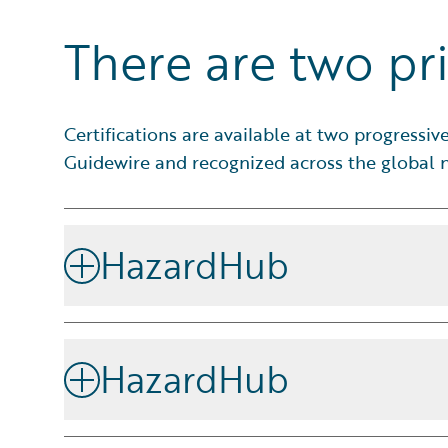
There are two pri
Certifications are available at two progressi
Guidewire and recognized across the global n
HazardHub
Das tatsächliche Risiko von Immobilien in Sekund
Von Wirbelstürmen bis zu Waldbränden, von Umwelt
HazardHub
HazardHub enthüllt alle negativen Sachverhalte, d
können. Sie erhalten Risikobewertungen und -einst
Das tatsächliche Risiko von Immobilien in Sekund