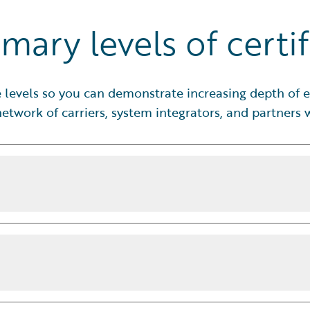
mary levels of certif
ve levels so you can demonstrate increasing depth of e
etwork of carriers, system integrators, and partners
enschnelle einschätzen
schäden bis Kriminalität:
ie einer Immobilie zustoßen
ufungen für jede Adresse in den
enschnelle einschätzen